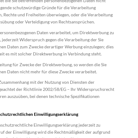
tet die Sie betreffenden personenbezogenen Daten nicht
ingende schutzwürdige Gründe für die Verarbeitung
en, Rechte und Freiheiten überwiegen, oder die Verarbeitung
sübung oder Verteidigung von Rechtsansprüchen.
personenbezogenen Daten verarbeitet, um Direktwerbung zu
, jederzeit Widerspruch gegen die Verarbeitung der Sie
nen Daten zum Zwecke derartiger Werbung einzulegen; dies
oweit es mit solcher Direktwerbung in Verbindung steht.
eitung für Zwecke der Direktwerbung, so werden die Sie
en Daten nicht mehr für diese Zwecke verarbeitet.
m Zusammenhang mit der Nutzung von Diensten der
geachtet der Richtlinie 2002/58/EG – Ihr Widerspruchsrecht
hren auszuüben, bei denen technische Spezifikationen
schutzrechtlichen Einwilligungserklärung
nschutzrechtliche Einwilligungserklärung jederzeit zu
uf der Einwilligung wird die Rechtmäßigkeit der aufgrund