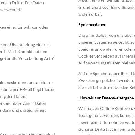
Soweit eine Einwilligung abgef
en an Dritte. Die Daten
Grundlage dieser Einwilligung;
 verwendet.
widerrufbar.
Speicherdauer
gen einer Einwilligung des
Die unmittelbar von uns über
unseren Systemen gelöscht, sob
 einer Übersendung einer E-
Speicherung widerrufen oder d
der E-Mail-Kontakt auf den
Cookies verbleiben auf Ihrem E
ge für die Verarbeitung Art. 6
Aufbewahrungsfristen bleiben
Auf die Speicherdauer Ihrer D
Zwecken gespeichert werden, h
bemaske dient uns allein zur
Sie sich bitte direkt bei den B
ahme per E-Mail liegt hieran
ung der Daten.
Hinweis zur Datenweitergabe 
personenbezogenen Daten
Wir nutzen Online-Konferenz-
ndern und die Sicherheit
Tools genutzt werden, können
jeweiligen Unternehmen weite
sicherer Drittstaat im Sinne 
 Zweckes ihrer Erhebung nicht