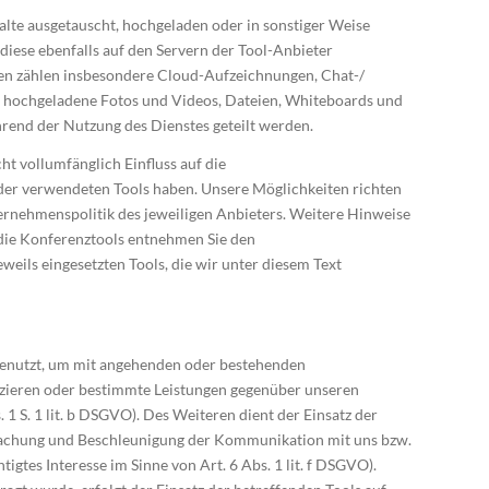
halte ausgetauscht, hochgeladen oder in sonstiger Weise
diese ebenfalls auf den Servern der Tool-Anbieter
ten zählen insbesondere Cloud-Aufzeichnungen, Chat-/
s hochgeladene Fotos und Videos, Dateien, Whiteboards und
rend der Nutzung des Dienstes geteilt werden.
cht vollumfänglich Einfluss auf die
er verwendeten Tools haben. Unsere Möglichkeiten richten
ernehmenspolitik des jeweiligen Anbieters. Weitere Hinweise
die Konferenztools entnehmen Sie den
weils eingesetzten Tools, die wir unter diesem Text
enutzt, um mit angehenden oder bestehenden
zieren oder bestimmte Leistungen gegenüber unseren
 1 S. 1 lit. b DSGVO). Des Weiteren dient der Einsatz der
fachung und Beschleunigung der Kommunikation mit uns bzw.
gtes Interesse im Sinne von Art. 6 Abs. 1 lit. f DSGVO).