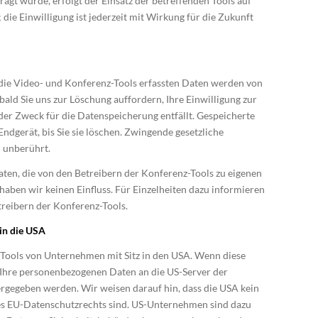
ragt wurde, erfolgt der Einsatz der betreffenden Tools auf
 die Einwilligung ist jederzeit mit Wirkung für die Zukunft
 die Video- und Konferenz-Tools erfassten Daten werden von
ald Sie uns zur Löschung auffordern, Ihre Einwilligung zur
er Zweck für die Datenspeicherung entfällt. Gespeicherte
ndgerät, bis Sie sie löschen. Zwingende gesetzliche
 unberührt.
aten, die von den Betreibern der Konferenz-Tools zu eigenen
aben wir keinen Einfluss. Für Einzelheiten dazu informieren
etreibern der Konferenz-Tools.
in die USA
Tools von Unternehmen mit Sitz in den USA. Wenn diese
 Ihre personenbezogenen Daten an die US-Server der
rgegeben werden. Wir weisen darauf hin, dass die USA kein
des EU-Datenschutzrechts sind. US-Unternehmen sind dazu