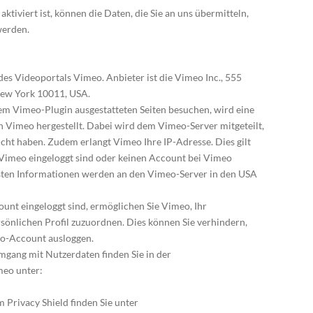
ktiviert ist, können die Daten, die Sie an uns übermitteln,
werden.
des Videoportals Vimeo. Anbieter ist die Vimeo Inc., 555
New York 10011, USA.
em Vimeo-Plugin ausgestatteten Seiten besuchen, wird eine
 Vimeo hergestellt. Dabei wird dem Vimeo-Server mitgeteilt,
ucht haben. Zudem erlangt Vimeo Ihre IP-Adresse. Dies gilt
 Vimeo eingeloggt sind oder keinen Account bei Vimeo
ssten Informationen werden an den Vimeo-Server in den USA
nt eingeloggt sind, ermöglichen Sie Vimeo, Ihr
rsönlichen Profil zuzuordnen. Dies können Sie verhindern,
eo-Account ausloggen.
gang mit Nutzerdaten finden Sie in der
meo unter:
 Privacy Shield finden Sie unter