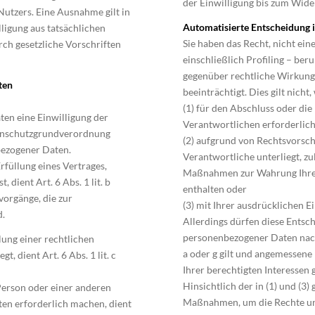
der Einwilligung bis zum Wide
Nutzers. Eine Ausnahme gilt in
Automatisierte Entscheidung im
lligung aus tatsächlichen
Sie haben das Recht, nicht ein
rch gesetzliche Vorschriften
einschließlich Profiling – be
gegenüber rechtliche Wirkung 
ten
beeinträchtigt. Dies gilt nich
(1) für den Abschluss oder di
en eine Einwilligung der
Verantwortlichen erforderlich 
atenschutzgrundverordnung
(2) aufgrund von Rechtsvorsch
bezogener Daten.
Verantwortliche unterliegt, z
füllung eines Vertrages,
Maßnahmen zur Wahrung Ihrer 
, dient Art. 6 Abs. 1 lit. b
enthalten oder
vorgänge, die zur
(3) mit Ihrer ausdrücklichen Ei
d.
Allerdings dürfen diese Entsc
personenbezogener Daten nach 
ung einer rechtlichen
a oder g gilt und angemessen
, dient Art. 6 Abs. 1 lit. c
Ihrer berechtigten Interessen
Hinsichtlich der in (1) und (3
 Person oder einer anderen
Maßnahmen, um die Rechte und
en erforderlich machen, dient