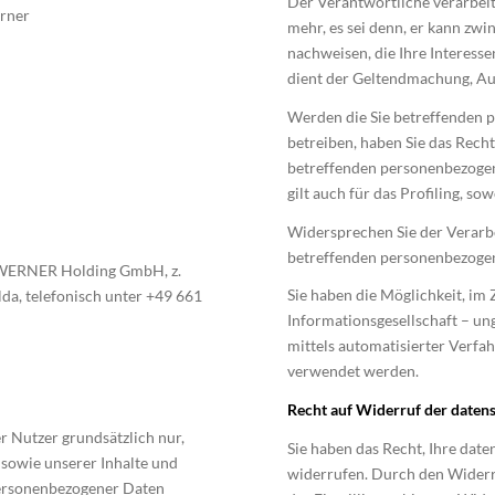
Der Verantwortliche verarbei
erner
mehr, es sei denn, er kann zw
nachweisen, die Ihre Interess
dient der Geltendmachung, Au
Werden die Sie betreffenden 
betreiben, haben Sie das Recht
betreffenden personenbezoge
gilt auch für das Profiling, s
Widersprechen Sie der Verarb
betreffenden personenbezogen
r WERNER Holding GmbH, z.
Sie haben die Möglichkeit, i
da, telefonisch unter +49 661
Informationsgesellschaft – un
mittels automatisierter Verfa
verwendet werden.
Recht auf Widerruf der daten
Nutzer grundsätzlich nur,
Sie haben das Recht, Ihre date
 sowie unserer Inhalte und
widerrufen. Durch den Widerr
personenbezogener Daten