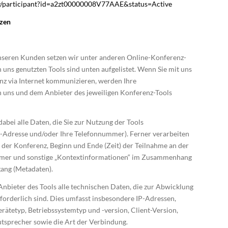
ov/participant?id=a2zt00000008V77AAE&status=Active
nzen
seren Kunden setzen wir unter anderen Online-Konferenz-
n uns genutzten Tools sind unten aufgelistet. Wenn Sie mit uns
nz via Internet kommunizieren, werden Ihre
uns und dem Anbieter des jeweiligen Konferenz-Tools
abei alle Daten, die Sie zur Nutzung der Tools
il-Adresse und/oder Ihre Telefonnummer). Ferner verarbeiten
 der Konferenz, Beginn und Ende (Zeit) der Teilnahme an der
ehmer und sonstige „Kontextinformationen“ im Zusammenhang
ng (Metadaten).
Anbieter des Tools alle technischen Daten, die zur Abwicklung
orderlich sind. Dies umfasst insbesondere IP-Adressen,
ätetyp, Betriebssystemtyp und -version, Client-Version,
tsprecher sowie die Art der Verbindung.