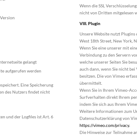
Wenn die SSL Verschlüsselung a
nicht von Dritten mitgelesen 
 Version
VIII. Plugin
Unsere Website nutzt Plugins 
West 18th Street, New York, 
Wenn Sie eine unserer mit ein
Verbindung zu den Servern von
nternetseite gelangt
welche unserer Seiten Sie bes
auch dann, wenn Sie nicht bei
ite aufgerufen werden
besitzen. Die von Vimeo erfa
übermittelt.
espeichert. Eine Speicherung
Wenn Sie in Ihrem Vimeo-Accou
 des Nutzers findet nicht
Surfverhalten direkt Ihrem pe
indem Sie sich aus Ihrem Vim
Weitere Informationen zum Um
 und der Logfiles ist Art. 6
Datenschutzerklärung von Vi
https://vimeo.com/privacy.
Die Hinweise zur Teilnahme am