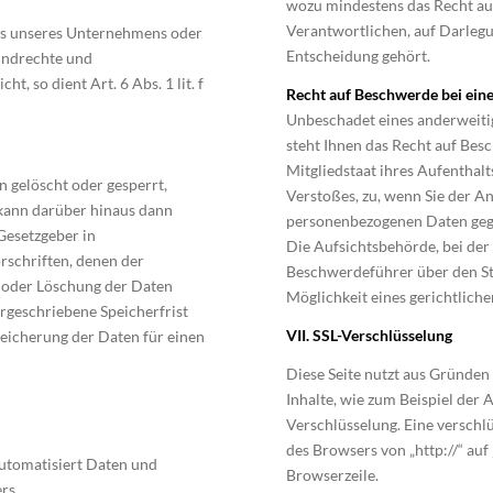
wozu mindestens das Recht auf
Verantwortlichen, auf Darleg
ses unseres Unternehmens oder
Entscheidung gehört.
rundrechte und
t, so dient Art. 6 Abs. 1 lit. f
Recht auf Beschwerde bei ein
Unbeschadet eines anderweiti
steht Ihnen das Recht auf Bes
Mitgliedstaat ihres Aufenthal
 gelöscht oder gesperrt,
Verstoßes, zu, wenn Sie der An
 kann darüber hinaus dann
personenbezogenen Daten geg
Gesetzgeber in
Die Aufsichtsbehörde, bei der
rschriften, denen der
Beschwerdeführer über den St
g oder Löschung der Daten
Möglichkeit eines gerichtlich
rgeschriebene Speicherfrist
VII. SSL-Verschlüsselung
Speicherung der Daten für einen
Diese Seite nutzt aus Gründen
Inhalte, wie zum Beispiel der A
Verschlüsselung. Eine verschl
des Browsers von „http://“ auf
automatisiert Daten und
Browserzeile.
rs.