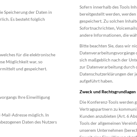
Sofern innerhalb des Tools In
ie Speicherung der Daten in
bereitgestellt werden, werden 
lich. Es besteht folglich
gespeichert. Zu solchen Inhal
Sofortnachrichten, Voicemail
andere Informationen, die wäh
Bitte beachten Sie, dass wir ni
Datenverarbeitungsvorgänge d
welches für die elektronische
sich maßgeblich nach der Unt
se Möglichkeit war, so
zur Datenverarbeitung durch 
mittelt und gespeichert.
Datenschutzerklärungen der je
aufgeführt haben.
Zweck und Rechtsgrundlagen
organgs Ihre Einwilligung
Die Konferenz-Tools werden g
Vertragspartnern zu kommuni
E-Mail-Adresse möglich. In
Kunden anzubieten (Art. 6 Abs.
enbezogenen Daten des Nutzers
Tools der allgemeinen Verein
unserem Unternehmen (berechti